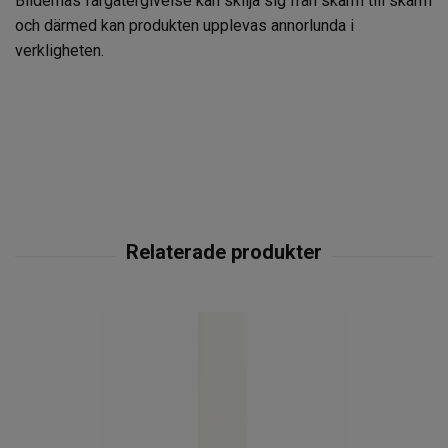
Bildernas färgåtergivelse kan skilja sig från skärm till skärm
och därmed kan produkten upplevas annorlunda i
verkligheten.