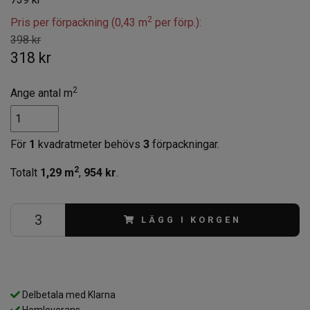
2
Pris per förpackning (0,43 m
per förp.):
398 kr
318 kr
2
Ange antal m
För
1
kvadratmeter behövs
3
förpackningar.
2
Totalt
1,29
m
,
954 kr
.
LÄGG I KORGEN
Delbetala med Klarna
Hemleverans