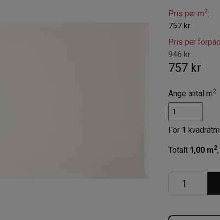
2
Pris per m
:
757 kr
Pris per förpa
946 kr
757 kr
2
Ange antal m
För
1
kvadratm
2
Totalt
1,00
m