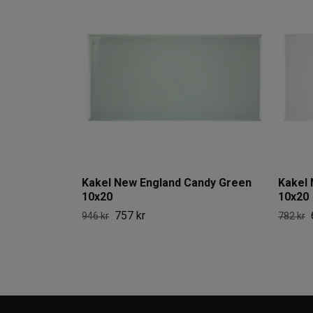
Kakel New England Candy Green
Kakel 
10x20
10x20
757 kr
946 kr
782 kr