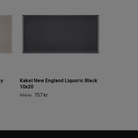
Kakel New En
10x20
757 kr
946 kr
ey
Kakel New England Liquoric Black
10x20
757 kr
946 kr