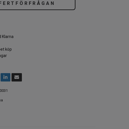
FERTFÖRFRÅGAN
 Klarna
et köp
ngar
0031
sa