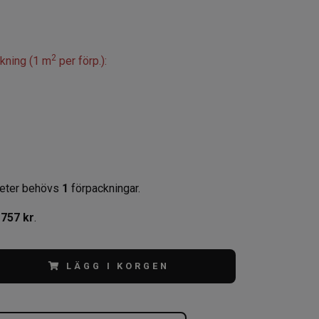
2
ckning (1 m
per förp.):
eter behövs
1
förpackningar.
,
757 kr
.
LÄGG I KORGEN