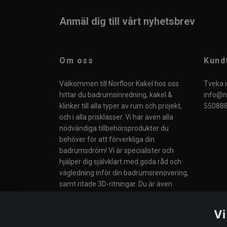
Anmäl dig till vårt nyhetsbrev
Om oss
Kund
Välkommen till Norfloor Kakel hos oss
Tveka i
hittar du badrumsinredning, kakel &
info@no
klinker till alla typer av rum och projekt,
550888
och i alla prisklasser. Vi har även alla
nödvändiga tillbehörsprodukter du
behöver för att förverkliga din
badrumsdröm! Vi är specialister och
hjälper dig självklart med goda råd och
vägledning inför din badrumsrenovering,
samt ritade 3D-ritningar. Du är även
välkommen till vår butik i Södertälje eller
till våra Butiker i Norge.
Vi