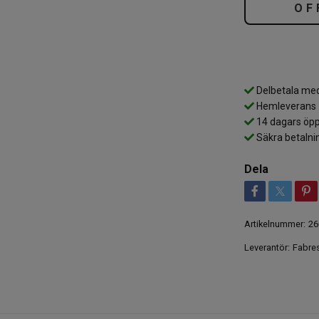
OF
Delbetala med
Hemleverans
14 dagars öpp
Säkra betalni
Dela
Artikelnummer:
26
Leverantör:
Fabre