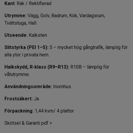
Kant
: Rak / Rektifierad
Utrymme:
Vägg, Golv, Badrum, Kök, Vardagsrum,
Tvättstuga, Hall
Utseende:
Kalksten
Slitstyrka (PEI 1–5):
5 – mycket hög gångtrafik, lämplig för
alla ytor i privata hem.
Halkskydd, R-klass (R9–R13):
R10B – lämplig för
våtutrymme.
Användningsområde:
Inomhus.
Frostsäkert:
Ja
Förpackning:
1,44 kvm/ 4 plattor
Skötsel & Garanti pdf >