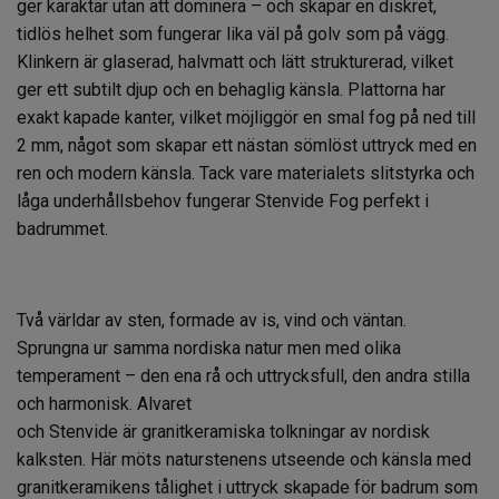
ger karaktär utan att dominera – och skapar en diskret,
tidlös helhet som fungerar lika väl på golv som på vägg.
Klinkern är glaserad, halvmatt och lätt strukturerad, vilket
ger ett subtilt djup och en behaglig känsla. Plattorna har
exakt kapade kanter, vilket möjliggör en smal fog på ned till
2 mm, något som skapar ett nästan sömlöst uttryck med en
ren och modern känsla. Tack vare materialets slitstyrka och
låga underhållsbehov fungerar Stenvide Fog perfekt i
badrummet.
Två världar av sten, formade av is, vind och väntan.
Sprungna ur samma nordiska natur men med olika
temperament
– den ena r
å och uttrycksfull, den andra stilla
och harmonisk.
Alvaret
och
Stenvide
är
granitkeramiska
tolkningar av nordisk
kalksten. Här möts naturstenens utseende och känsla med
granitkeramikens tålighet i uttryck skapade för badrum som