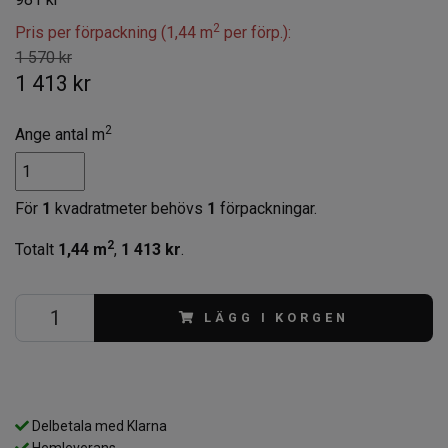
2
Pris per förpackning (1,44 m
per förp.):
1 570 kr
1 413 kr
2
Ange antal m
För
1
kvadratmeter behövs
1
förpackningar.
2
Totalt
1,44
m
,
1 413 kr
.
LÄGG I KORGEN
Delbetala med Klarna
Hemleverans