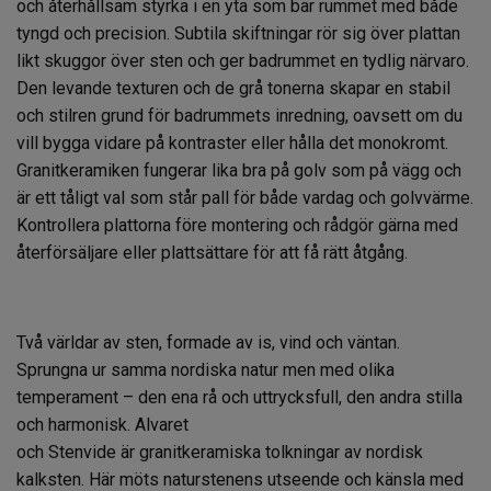
och återhållsam styrka i en yta som bär rummet med både
tyngd och precision. Subtila skiftningar rör sig över plattan
likt skuggor över sten och ger badrummet en tydlig närvaro.
Den levande texturen och de grå tonerna skapar en stabil
och stilren grund för badrummets inredning, oavsett om du
vill bygga vidare på kontraster eller hålla det monokromt.
Granitkeramiken fungerar lika bra på golv som på vägg och
är ett tåligt val som står pall för både vardag och golvvärme.
Kontrollera plattorna före montering och rådgör gärna med
återförsäljare eller plattsättare för att få rätt åtgång.
Två världar av sten, formade av is, vind och väntan.
Sprungna ur samma nordiska natur men med olika
temperament
– den ena r
å och uttrycksfull, den andra stilla
och harmonisk.
Alvaret
och
Stenvide
är
granitkeramiska
tolkningar av nordisk
kalksten. Här möts naturstenens utseende och känsla med