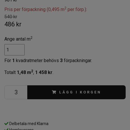
2
Pris per förpackning (0,495 m
per förp.):
540 kr
486 kr
2
Ange antal m
För
1
kvadratmeter behövs
3
förpackningar.
2
Totalt
1,48
m
,
1 458 kr
.
LÄGG I KORGEN
Delbetala med Klarna
Hemleverans