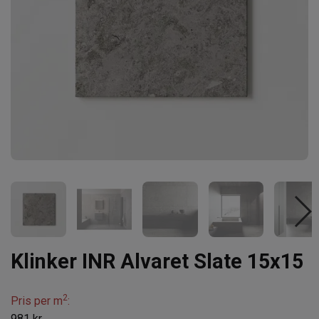
Klinker INR Alvaret Slate 15x15
2
Pris per m
:
981 kr