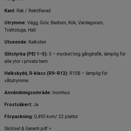
Kant
: Rak / Rektifierad
Utrymme:
Vägg, Golv, Badrum, Kök, Vardagsrum,
Tvättstuga, Hall
Utseende:
Kalksten
Slitstyrka (PEI 1–5):
5 – mycket hög gångtrafik, lämplig för
alla ytor i privata hem.
Halkskydd, R-klass (R9–R13):
R10B – lämplig för
våtutrymme.
Användningsområde:
Inomhus.
Frostsäkert:
Ja
Förpackning:
0,495 kvm/ 22 plattor
Skötsel & Garanti pdf >