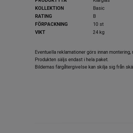
PRODUKTYTA
Klarglas
KOLLEKTION
Basic
RATING
B
FÖRPACKNING
10 st
VIKT
24 kg
Eventuella reklamationer görs innan montering, 
Produkten säljs endast i hela paket.
Bildernas färgåtergivelse kan skilja sig från s