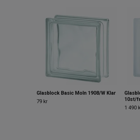
Glasblock Basic Moln 1908/W Klar
Glasbl
10st/f
79 kr
1 490 k