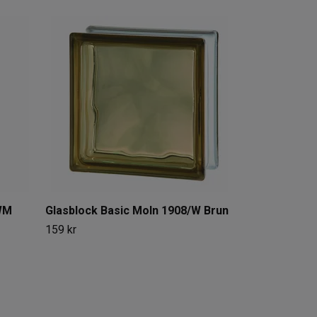
Glasblock Ba
159 kr
/WM
Glasblock Basic Moln 1908/W Brun
159 kr