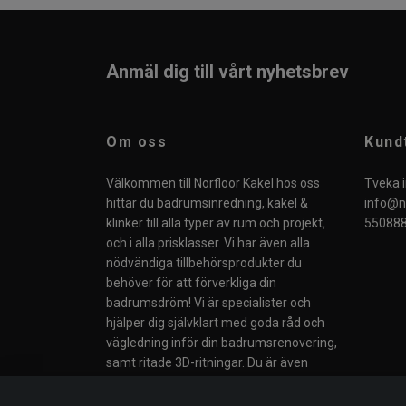
Anmäl dig till vårt nyhetsbrev
Om oss
Kund
Välkommen till Norfloor Kakel hos oss
Tveka i
hittar du badrumsinredning, kakel &
info@no
klinker till alla typer av rum och projekt,
550888
och i alla prisklasser. Vi har även alla
nödvändiga tillbehörsprodukter du
behöver för att förverkliga din
badrumsdröm! Vi är specialister och
hjälper dig självklart med goda råd och
vägledning inför din badrumsrenovering,
samt ritade 3D-ritningar. Du är även
välkommen till vår butik i Södertälje eller
till våra Butiker i Norge.