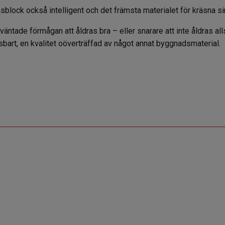
 glasblock också intelligent och det främsta materialet för kräsna
äntade förmågan att åldras bra – eller snarare att inte åldras alls
sbart, en kvalitet oöverträffad av något annat byggnadsmaterial.