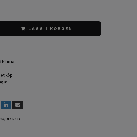
LÄGG I KORGEN
 Klarna
et köp
ngar
08/BM RÖD