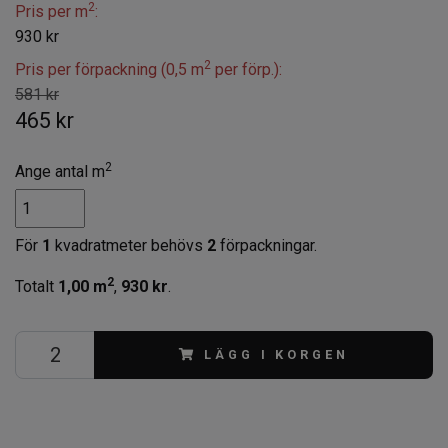
2
Pris per m
:
930 kr
2
Pris per förpackning (0,5 m
per förp.):
581 kr
465 kr
2
Ange antal m
För
1
kvadratmeter behövs
2
förpackningar.
2
Totalt
1,00
m
,
930 kr
.
LÄGG I KORGEN