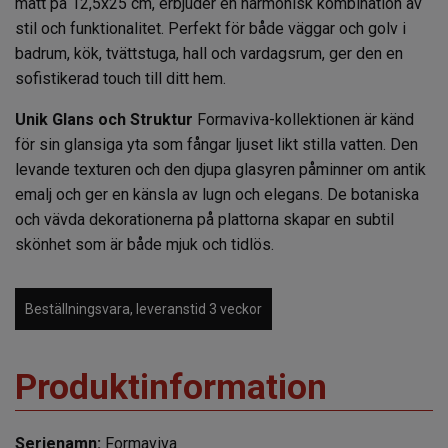
mått på 12,5x25 cm, erbjuder en harmonisk kombination av
stil och funktionalitet. Perfekt för både väggar och golv i
badrum, kök, tvättstuga, hall och vardagsrum, ger den en
sofistikerad touch till ditt hem.
Unik Glans och Struktur
Formaviva-kollektionen är känd
för sin glansiga yta som fångar ljuset likt stilla vatten. Den
levande texturen och den djupa glasyren påminner om antik
emalj och ger en känsla av lugn och elegans. De botaniska
och vävda dekorationerna på plattorna skapar en subtil
skönhet som är både mjuk och tidlös.
Beställningsvara, leveranstid 3 veckor
Produktinformation
Serienamn:
Formaviva