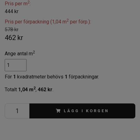
2
Pris per m
:
444 kr
2
Pris per förpackning (1,04 m
per förp.):
578 kr
462 kr
2
Ange antal m
För
1
kvadratmeter behövs
1
förpackningar.
2
Totalt
1,04
m
,
462 kr
.
LÄGG I KORGEN