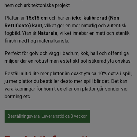
hem och arkitektoniska projekt.
Plattan är
15x15 cm
och har en
icke-kalibrerad (Non
Rettificato) kant
, vilket ger en mer naturlig och autentisk
fogbild. Ytan är
Naturale
, vilket innebär en matt och stenlik
finish med hög materialkänsla.
Perfekt för golv och vägg i badrum, kök, hall och offentliga
miljöer där en robust men estetiskt sofistikerad yta önskas.
Beställ alltid lite mer plattor än exakt yta ca 10% extra i spill,
ju mer plattor du beställer desto mer spill blir det. Det kan
vara kapningar för hörn t ex eller om plattor går sönder vid
borrning etc.
Beställningsvara. Leveranstid ca 3 veckor