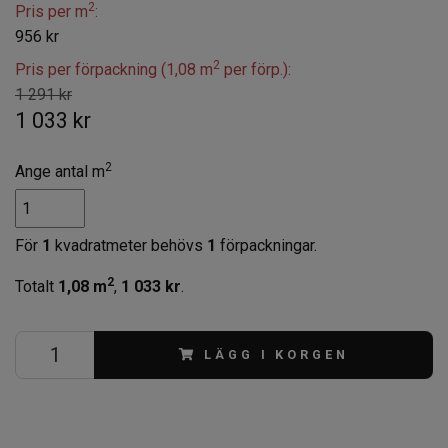
2
Pris per m
:
956 kr
2
Pris per förpackning (1,08 m
per förp.):
1 291 kr
1 033 kr
2
Ange antal m
För
1
kvadratmeter behövs
1
förpackningar.
2
Totalt
1,08
m
,
1 033 kr
.
LÄGG I KORGEN