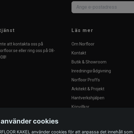
tjänst
Läs mer
nte att kontakta oss på
Om Norfloor
rfloor.se
eller ring oss på 08-
Kontakt
08!
Butik & Showroom
Inredningsrådgivning
Norfloor Proffs
Arkitekt & Projekt
Hantverkshjälpen
Köpvillkor
Integritetspolicy
 använder cookies
Blogg
FLOOR KAKEL använder cookies för att anpassa det innehåll som
Provplattor