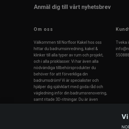
Anmäl dig till vårt nyhetsbrev
Om oss
Kund
Välkommen till Norfloor Kakel hos oss
Tveka i
hittar du badrumsinredning, kakel &
info@no
klinker till alla typer av rum och projekt,
550888
och i alla prisklasser. Vi har även alla
nödvändiga tillbehörsprodukter du
behöver för att förverkliga din
badrumsdröm! Vi är specialister och
hjälper dig självklart med goda råd och
vägledning inför din badrumsrenovering,
samt ritade 3D-ritningar. Du är även
välkommen till vår butik i Södertälje eller
till våra Butiker i Norge.
Vi
NOR