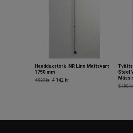
Handdukstork INR Line Mattsvart
Tvätts
1750 mm
Steel 
Mässi
4 142 kr
4 990 kr
5 190 kr