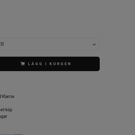
ER
LÄGG I KORGEN
 Klarna
et köp
ngar