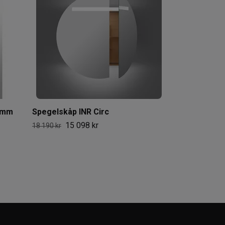
11 61
13 990 kr
 mm
Spegelskåp INR Circ
15 098 kr
18 190 kr