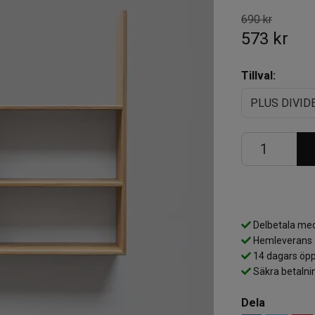
690 kr
573 kr
Tillval:
PLUS DIVID
Delbetala med
Hemleverans
14 dagars öpp
Säkra betalni
Dela