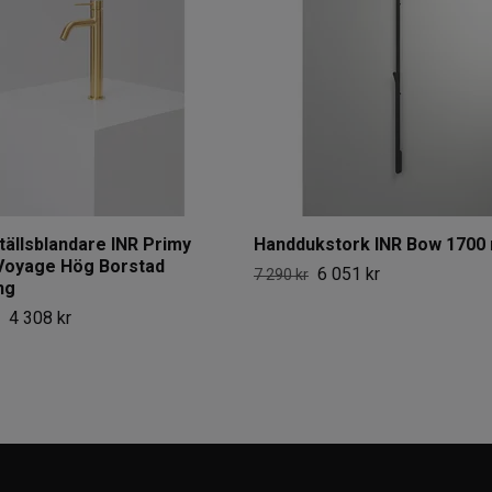
tällsblandare INR Primy
Handdukstork INR Bow 1700
Voyage Hög Borstad
6 051 kr
7 290 kr
ng
4 308 kr