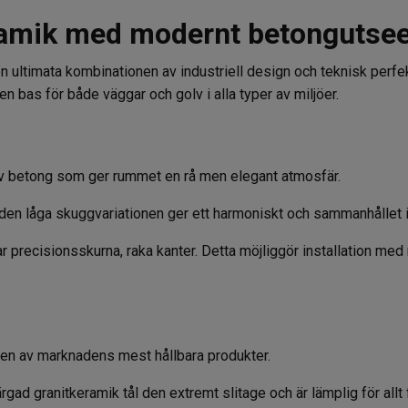
eramik med modernt betongutse
n ultimata kombinationen av industriell design och teknisk perfe
n bas för både väggar och golv i alla typer av miljöer.
av betong som ger rummet en rå men elegant atmosfär.
en låga skuggvariationen ger ett harmoniskt och sammanhållet in
ar precisionsskurna, raka kanter. Detta möjliggör installation med 
är en av marknadens mest hållbara produkter.
d granitkeramik tål den extremt slitage och är lämplig för allt f