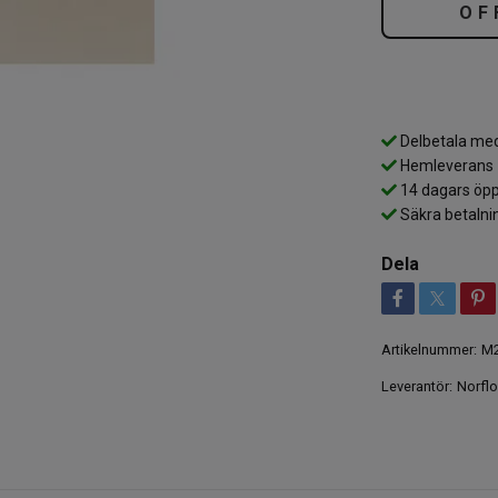
OF
Delbetala med
Hemleverans
14 dagars öpp
Säkra betalni
Dela
Artikelnummer:
M2
Leverantör:
Norflo