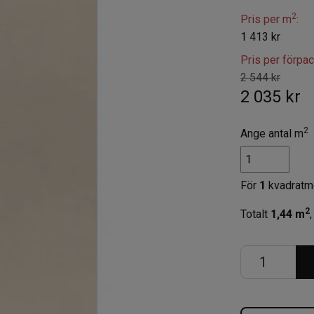
2
Pris per m
:
1 413 kr
Pris per förpa
2 544 kr
2 035 kr
2
Ange antal m
För
1
kvadratm
2
Totalt
1,44
m