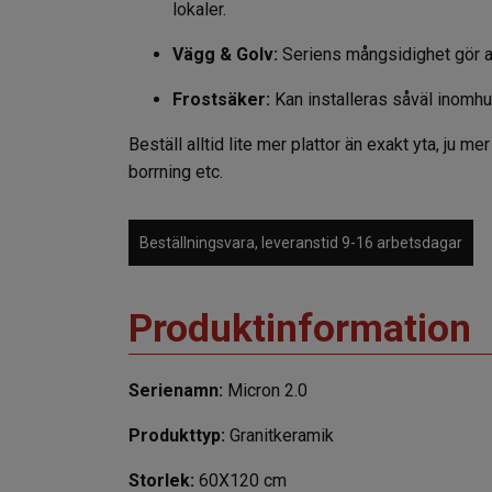
lokaler.
Vägg & Golv:
Seriens mångsidighet gör at
Frostsäker:
Kan installeras såväl inomh
Beställ alltid lite mer plattor än exakt yta, ju m
borrning etc.
Beställningsvara, leveranstid 9-16 arbetsdagar
Produktinformation
Serienamn:
Micron 2.0
Produkttyp:
Granitkeramik
Storlek:
60X120 cm