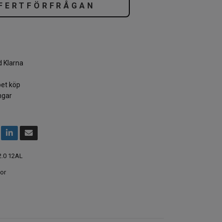
FERTFÖRFRÅGAN
 Klarna
et köp
ngar
.0 12AL
or