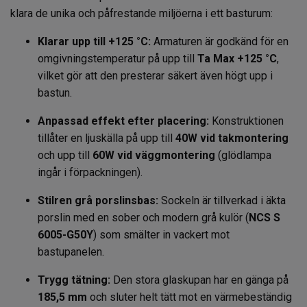
klara de unika och påfrestande miljöerna i ett basturum:
Klarar upp till +125 °C:
Armaturen är godkänd för en
omgivningstemperatur på upp till
Ta Max +125 °C
,
vilket gör att den presterar säkert även högt upp i
bastun.
Anpassad effekt efter placering:
Konstruktionen
tillåter en ljuskälla på upp till
40W vid takmontering
och upp till
60W vid väggmontering
(glödlampa
ingår i förpackningen).
Stilren grå porslinsbas:
Sockeln är tillverkad i äkta
porslin med en sober och modern grå kulör (
NCS S
6005-G50Y
) som smälter in vackert mot
bastupanelen.
Trygg tätning:
Den stora glaskupan har en gänga på
185,5 mm
och sluter helt tätt mot en värmebeständig