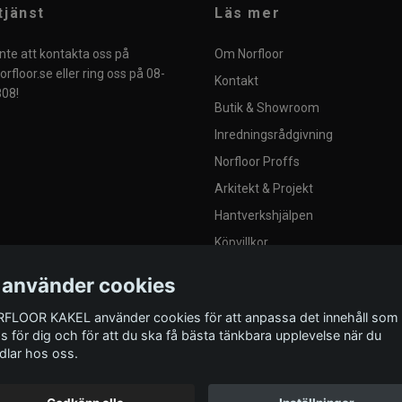
tjänst
Läs mer
nte att kontakta oss på
Om Norfloor
rfloor.se
eller ring oss på 08-
Kontakt
08!
Butik & Showroom
Inredningsrådgivning
Norfloor Proffs
Arkitekt & Projekt
Hantverkshjälpen
Köpvillkor
Integritetspolicy
 använder cookies
Blogg
FLOOR KAKEL använder cookies för att anpassa det innehåll som
Provplattor
as för dig och för att du ska få bästa tänkbara upplevelse när du
dlar hos oss.