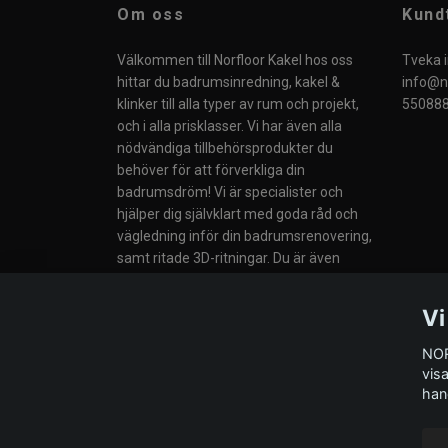
Om oss
Kund
Välkommen till Norfloor Kakel hos oss
Tveka i
hittar du badrumsinredning, kakel &
info@no
klinker till alla typer av rum och projekt,
550888
och i alla prisklasser. Vi har även alla
nödvändiga tillbehörsprodukter du
behöver för att förverkliga din
badrumsdröm! Vi är specialister och
hjälper dig självklart med goda råd och
vägledning inför din badrumsrenovering,
samt ritade 3D-ritningar. Du är även
välkommen till vår butik i Södertälje eller
till våra Butiker i Norge.
Vi
NOR
vis
han