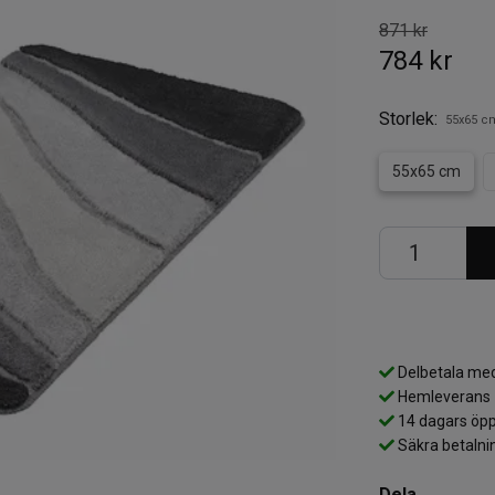
871 kr
784 kr
Storlek:
55x65 c
55x65 cm
Delbetala med
Hemleverans
14 dagars öpp
Säkra betalni
Dela