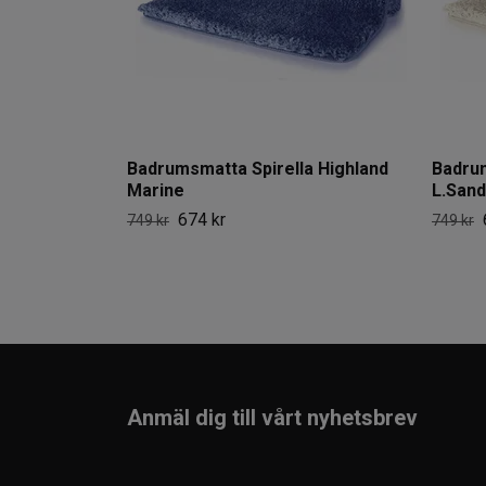
Badrumsmatta Spirella Highland
Badrum
Marine
L.Sand
674 kr
749 kr
749 kr
Anmäl dig till vårt nyhetsbrev