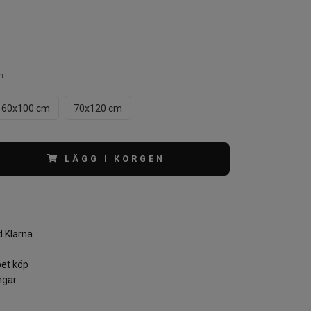
m
60x100 cm
70x120 cm
LÄGG I KORGEN
 Klarna
et köp
ngar