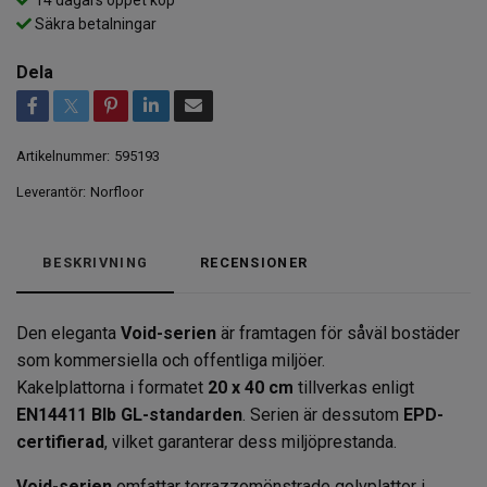
Säkra betalningar
Dela
Artikelnummer:
595193
Leverantör:
Norfloor
BESKRIVNING
RECENSIONER
Den eleganta
Void-serien
är framtagen för såväl bostäder
som kommersiella och offentliga miljöer.
Kakelplattorna i formatet
2
0 x 40 cm
tillverkas enligt
EN14411 Blb GL-standarden
. Serien är dessutom
EPD-
certifierad
, vilket garanterar dess miljöprestanda.
Void-serien
omfattar terrazzomönstrade golvplattor i