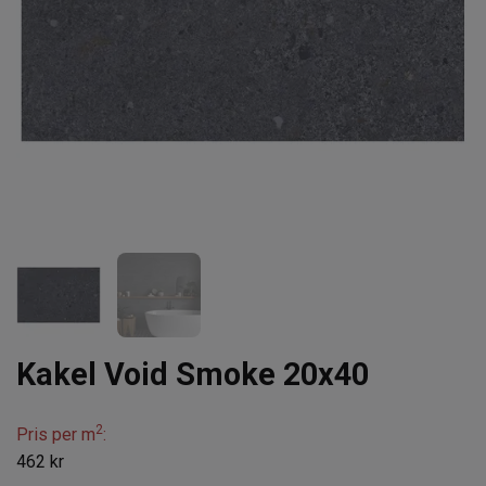
Kakel Void Smoke 20x40
2
Pris per m
:
462 kr