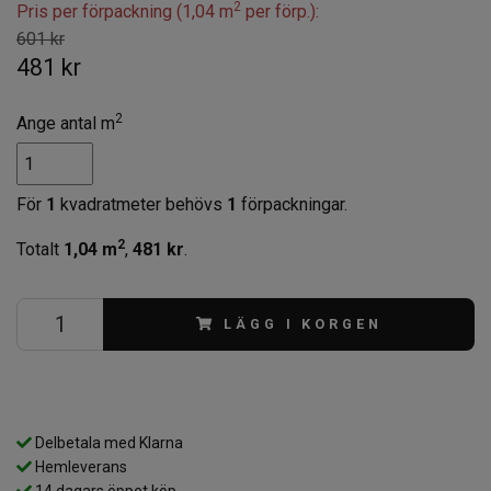
2
Pris per förpackning (1,04 m
per förp.):
601 kr
481 kr
2
Ange antal m
För
1
kvadratmeter behövs
1
förpackningar.
2
Totalt
1,04
m
,
481 kr
.
LÄGG I KORGEN
Delbetala med Klarna
Hemleverans
14 dagars öppet köp