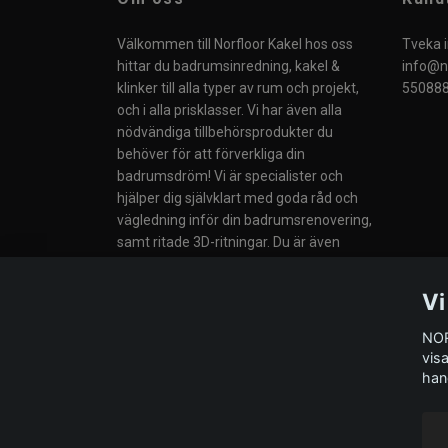
Välkommen till Norfloor Kakel hos oss
Tveka i
hittar du badrumsinredning, kakel &
info@no
klinker till alla typer av rum och projekt,
550888
och i alla prisklasser. Vi har även alla
nödvändiga tillbehörsprodukter du
behöver för att förverkliga din
badrumsdröm! Vi är specialister och
hjälper dig självklart med goda råd och
vägledning inför din badrumsrenovering,
samt ritade 3D-ritningar. Du är även
välkommen till vår butik i Södertälje eller
till våra Butiker i Norge.
Vi
NOR
vis
han
© 2026 Norfloor Kakel