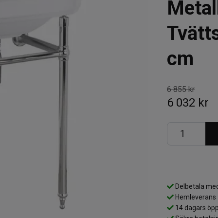
Metall
Tvätts
cm
6 855 kr
6 032 kr
Delbetala med
Hemleverans
14 dagars öpp