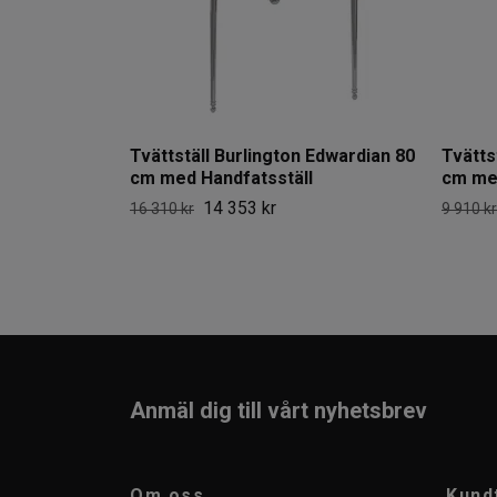
Tvättställ Burlington Edwardian 80
Tvätts
cm med Handfatsställ
cm med
14 353 kr
16 310 kr
9 910 kr
Anmäl dig till vårt nyhetsbrev
Om oss
Kund