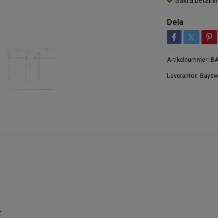
Säkra betalni
Dela
Artikelnummer:
BA
Leverantör:
Baysw
r