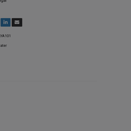
ngar
YA101
ater