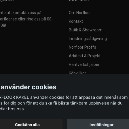
nte att kontakta oss på
Om Norfloor
rfloor.se
eller ring oss på 08-
Kontakt
08!
Butik & Showroom
Inredningsrådgivning
Norfloor Proffs
Arkitekt & Projekt
Hantverkshjälpen
Köpvillkor
Integritetspolicy
 använder cookies
Blogg
FLOOR KAKEL använder cookies för att anpassa det innehåll som
Provplattor
as för dig och för att du ska få bästa tänkbara upplevelse när du
dlar hos oss.
Godkänn alla
Inställningar