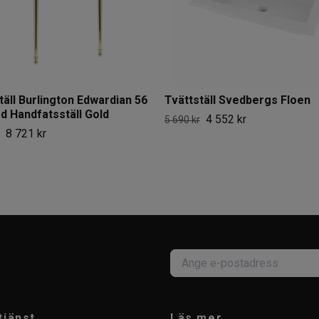
täll Burlington Edwardian 56
Tvättställ Svedbergs Floen
 Handfatsställ Gold
4 552 kr
5 690 kr
8 721 kr
tjänst
Läs mer