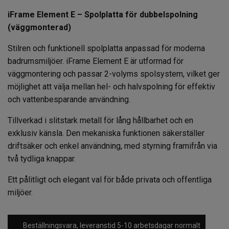
iFrame Element E – Spolplatta för dubbelspolning
(väggmonterad)
Stilren och funktionell spolplatta anpassad för moderna
badrumsmiljöer. iFrame Element E är utformad för
väggmontering och passar 2-volyms spolsystem, vilket ger
möjlighet att välja mellan hel- och halvspolning för effektiv
och vattenbesparande användning.
Tillverkad i slitstark metall för lång hållbarhet och en
exklusiv känsla. Den mekaniska funktionen säkerställer
driftsäker och enkel användning, med styrning framifrån via
två tydliga knappar.
Ett pålitligt och elegant val för både privata och offentliga
miljöer.
Beställningsvara, leveranstid 5-10 arbetsdagar normalt