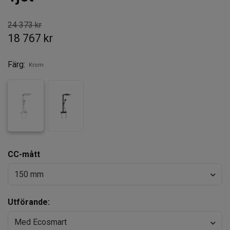
24 373 kr
18 767 kr
Färg:
Krom
CC-mått
150 mm
Utförande:
Med Ecosmart