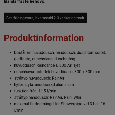
blandarfäste behövs
.
Beställningsvara, leveranstid 2-3 veckor normalt
Produktinformation
består av: huvuddusch, handdusch, duschtermostat,
glidfäste, duschslang, duschstång
huvuddusch Raindance E 300 Air 1jet
duschhuvudsstorlek huvuddusch: 300 x 300 mm
stråltyp huvuddusch: RainAir
hyllans yta: anodiserad aluminium
funktion från: 11,5 l/min
stråltyp handdusch: RainAir, Rain, Whirl
maximal flödesmängd för Showerpipe vid 3 bar: 16
l/min