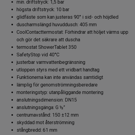
min. driftstryck: 1,5 bar
högsta driftstryck: 10 bar
glidfäste som kan justeras 90° i sid- och höjdled
duscharmslängd huvuddusch: 405 mm
CoolContacttermostat: Förhindrar att höljet värms upp
och gör det säkrare att duscha
termostat ShowerTablet 350
SafetyStop vid 40°C
justerbar varmvattenbegränsning
utloppen styrs med ett vridbart handtag
Funktionerna kan inte användas samtidigt
lämplig för genomströmningsberedare
monteringstyp: utanpåliggande montering
anslutningsdimension: DN15
anslutningsgänga: G ½”
centrumavstånd: 150 ±12 mm
skyddad mot återströmning
stångbredd: 61 mm