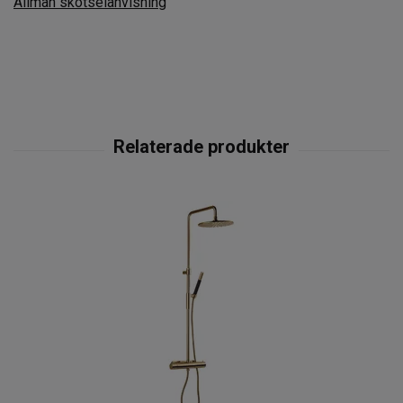
Allmän skötselanvisning