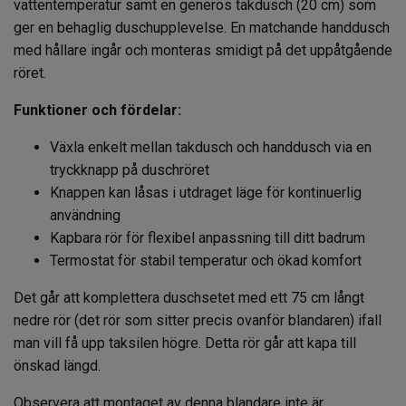
vattentemperatur samt en generös takdusch (20 cm) som
ger en behaglig duschupplevelse. En matchande handdusch
med hållare ingår och monteras smidigt på det uppåtgående
röret.
Funktioner och fördelar:
Växla enkelt mellan takdusch och handdusch via en
tryckknapp på duschröret
Knappen kan låsas i utdraget läge för kontinuerlig
användning
Kapbara rör för flexibel anpassning till ditt badrum
Termostat för stabil temperatur och ökad komfort
Det går att komplettera duschsetet med ett 75 cm långt
nedre rör (det rör som sitter precis ovanför blandaren) ifall
man vill få upp taksilen högre. Detta rör går att kapa till
önskad längd.
Observera att montaget av denna blandare inte är