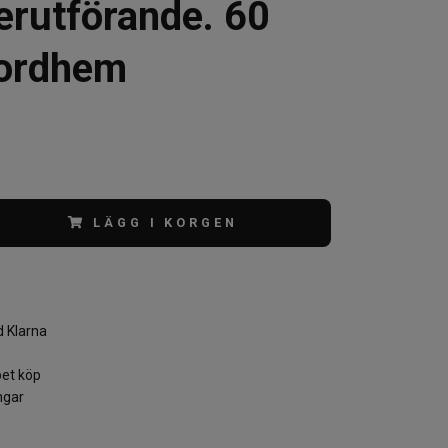
erutförande. 60
Nordhem
LÄGG I KORGEN
 Klarna
et köp
ngar