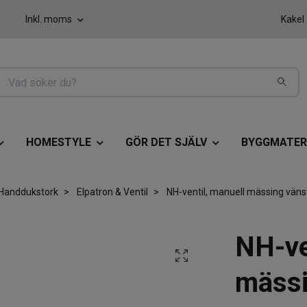
Inkl. moms
Kakel
HOMESTYLE
GÖR DET SJÄLV
BYGGMATER
Handdukstork
Elpatron & Ventil
NH-ventil, manuell mässing vän
NH-ve
mäss