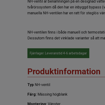
NH-ventil är benämningen på en designad vattenv
tvårörssystem då den har en inbyggd bypass (vi
manuella NH-ventilen har en ratt för steglös vä
NH-ventilen ﬁnns i både manuell och termostatis
Dessutom finns det vinklade varianter så att ma
Fjärrlager. Leveranstid 4-6 arbetsdagar
Produktinformation
Typ
NH-ventil
Färg:
Mässing högblank
Montering:
Vänster