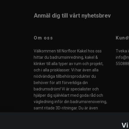
Anmäl dig till vårt nyhetsbrev
Om oss
Kund
Välkommen till Norfloor Kakel hos oss
Tveka i
hittar du badrumsinredning, kakel &
info@no
klinker till alla typer av rum och projekt,
550888
och i alla prisklasser. Vi har även alla
nödvändiga tillbehörsprodukter du
behöver för att förverkliga din
badrumsdröm! Vi är specialister och
hjälper dig självklart med goda råd och
vägledning inför din badrumsrenovering,
samt ritade 3D-ritningar. Du är även
välkommen till vår butik i Södertälje eller
till våra Butiker i Norge.
Vi