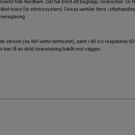
entil från Nordhem. Det har blivit ett begrepp i branschen. En NH
lket krävs för ettrörssystem). Dessa ventiler ﬁnns i ytbehandli
rmereglering.
k version (se NH-ventil termostat), samt i 40 c/c respektive 60
n kan få en dold röranslutning bakåt mot väggen.