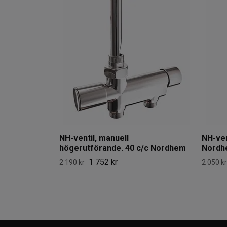
NH-ventil, manuell
NH-ven
högerutförande. 40 c/c Nordhem
Nordh
1 752 kr
2 190 kr
2 050 kr