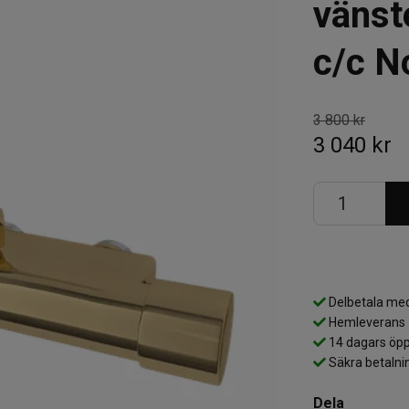
vänst
c/c 
3 800 kr
3 040 kr
Delbetala med
Hemleverans
14 dagars öpp
Säkra betalni
Dela