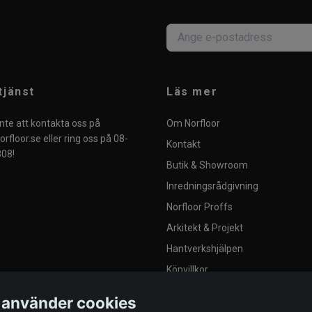
tjänst
Läs mer
nte att kontakta oss på
Om Norfloor
rfloor.se
eller ring oss på 08-
Kontakt
08!
Butik & Showroom
Inredningsrådgivning
Norfloor Proffs
Arkitekt & Projekt
Hantverkshjälpen
Köpvillkor
Integritetspolicy
 använder cookies
Blogg