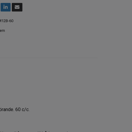
12B-60
hem
örande. 60 c/c.