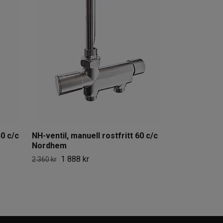
NH-ventil, man
Nordhem
1 888 
2 360 kr
0 c/c
NH-ventil, manuell rostfritt 60 c/c
Nordhem
1 888 kr
2 360 kr