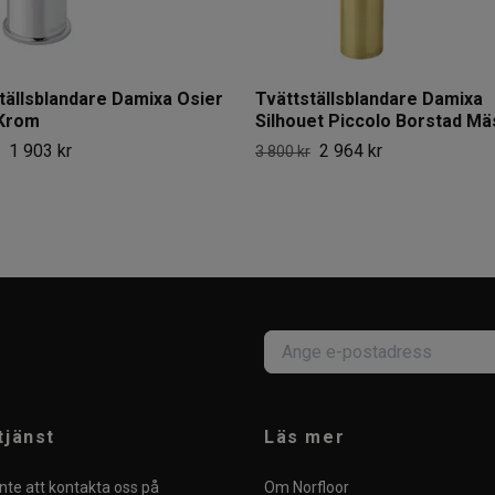
tällsblandare Damixa Osier
Tvättställsblandare Damixa
 Krom
Silhouet Piccolo Borstad Mä
1 903 kr
2 964 kr
3 800 kr
tjänst
Läs mer
nte att kontakta oss på
Om Norfloor