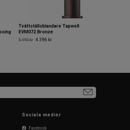
Tvättställsblandare Tapwell
ssing
EVM072 Bronze
4 396 kr
5 495 kr
Sociala medier
Facebook