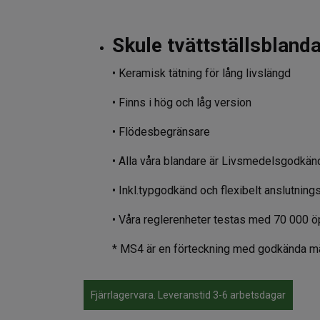
Skule tvättställsblanda
• Keramisk tätning för lång livslängd
• Finns i hög och låg version
• Flödesbegränsare
• Alla våra blandare är Livsmedelsgodkän
• Inkl.typgodkänd och flexibelt anslutning
• Våra reglerenheter testas med 70 000 
* MS4 är en förteckning med godkända mäs
Fjärrlagervara. Leveranstid 3-6 arbetsdagar