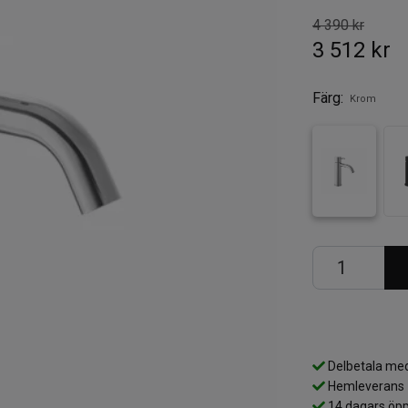
4 390 kr
3 512 kr
Färg:
Krom
Delbetala med
Hemleverans
14 dagars öpp