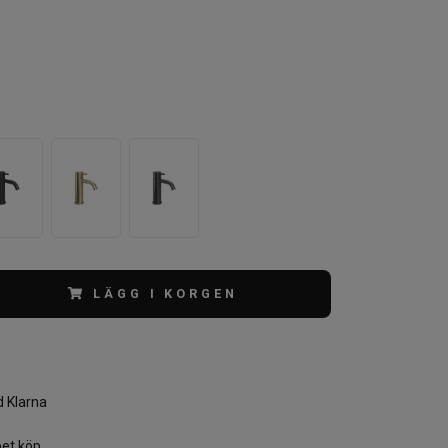
LÄGG I KORGEN
 Klarna
et köp