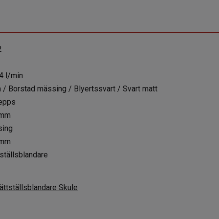
2
4 l/min
 / Borstad mässing / Blyertssvart / Svart matt
epps
 mm
ing
 mm
ställsblandare
ättställsblandare Skule