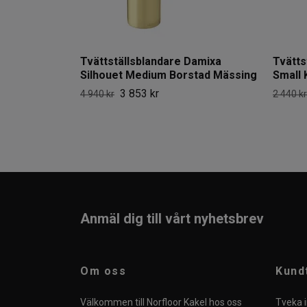
Tvättställsblandare Damixa
Tvätts
Silhouet Medium Borstad Mässing
Small
3 853 kr
4 940 kr
2 440 kr
Anmäl dig till vårt nyhetsbrev
Om oss
Kund
Välkommen till Norfloor Kakel hos oss
Tveka i