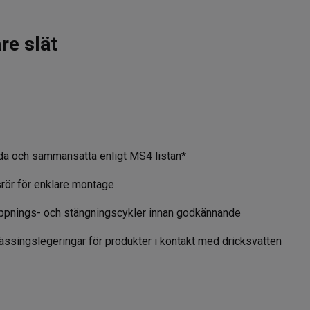
re slät
da och sammansatta enligt MS4 listan*
srör för enklare montage
öppnings- och stängningscykler innan godkännande
singslegeringar för produkter i kontakt med dricksvatten