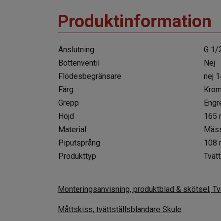
Produktinformation
Anslutning
G 1/
Bottenventil
Nej
Flödesbegränsare
nej 1
Färg
Krom
Grepp
Engr
Höjd
165
Material
Mäss
Piputsprång
108
Produkttyp
Tvätt
Monteringsanvisning, produktblad & skötsel, Tv
Måttskiss, tvättställsblandare Skule