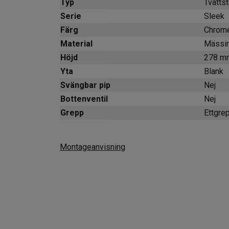
Typ
Tvättst
Serie
Sleek
Färg
Chrom
Material
Mässi
Höjd
278 m
Yta
Blank
Svängbar pip
Nej
Bottenventil
Nej
Grepp
Ettgre
Montageanvisning