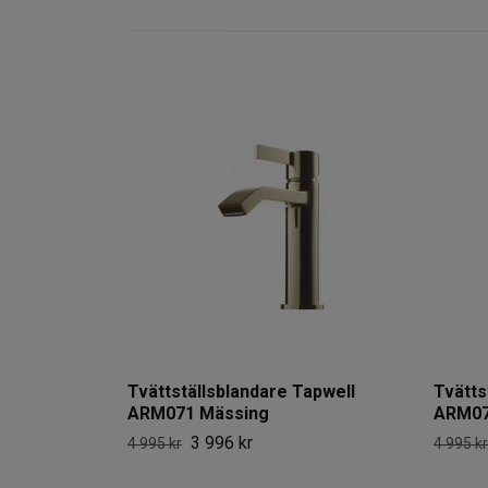
Tvättställsblandare Tapwell
Tvätts
ARM071 Mässing
ARM07
3 996 kr
4 995 kr
4 995 kr