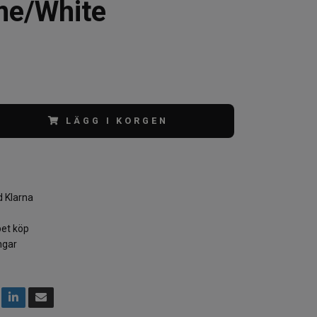
me/White
LÄGG I KORGEN
 Klarna
et köp
ngar