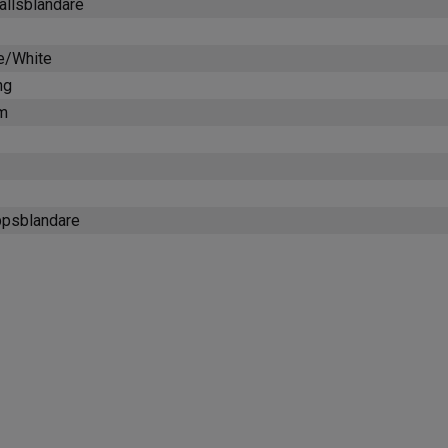
ällsblandare
e/White
ng
m
ppsblandare