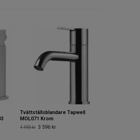
Tvättställsbla
Small
3 229 
3 799 kr
Tvättställsblandare Tapwell
03
MOL071 Krom
3 596 kr
4 495 kr