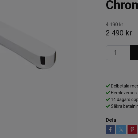
Chro
4 190 kr
2 490 kr
Delbetala med
Hemleverans
14 dagars öpp
Säkra betalni
Dela