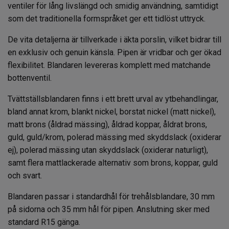
ventiler för lång livslängd och smidig användning, samtidigt
som det traditionella formspråket ger ett tidlöst uttryck.
De vita detaljerna är tillverkade i äkta porslin, vilket bidrar till
en exklusiv och genuin känsla. Pipen är vridbar och ger ökad
flexibilitet. Blandaren levereras komplett med matchande
bottenventil.
Tvättställsblandaren finns i ett brett urval av ytbehandlingar,
bland annat krom, blankt nickel, borstat nickel (matt nickel),
matt brons (åldrad mässing), åldrad koppar, åldrat brons,
guld, guld/krom, polerad mässing med skyddslack (oxiderar
ej), polerad mässing utan skyddslack (oxiderar naturligt),
samt flera mattlackerade alternativ som brons, koppar, guld
och svart.
Blandaren passar i standardhål för trehålsblandare, 30 mm
på sidorna och 35 mm hål för pipen. Anslutning sker med
standard R15 gänga.