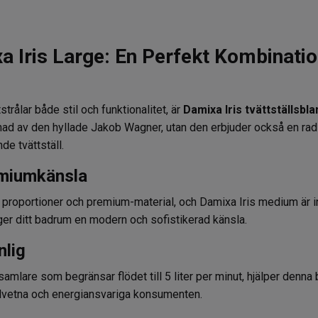
a Iris Large: En Perfekt Kombinati
trålar både stil och funktionalitet, är
Damixa Iris tvättställsbl
ignad av den hyllade Jakob Wagner, utan den erbjuder också en ra
de tvättställ.
emiumkänsla
ska proportioner och premium-material, och Damixa Iris medium är
er ditt badrum en modern och sofistikerad känsla.
nlig
amlare som begränsar flödet till 5 liter per minut, hjälper denna
edvetna och energiansvariga konsumenten.