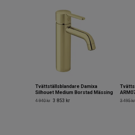
Tvättställsblandare Damixa
Tvätts
Silhouet Medium Borstad Mässing
ARM07
3 853 kr
4 940 kr
3 495 kr