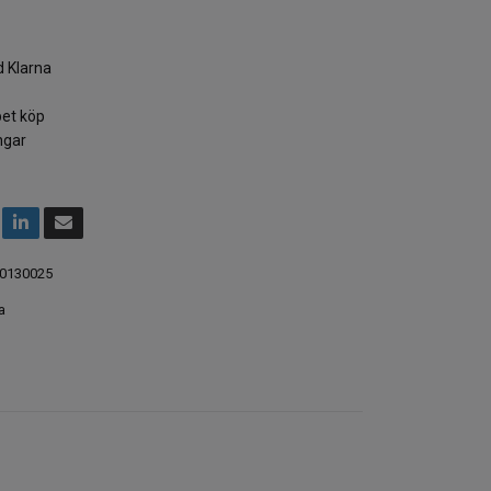
 Klarna
et köp
ngar
0130025
a