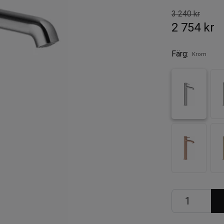
3 240 kr
2 754 kr
Färg:
Krom