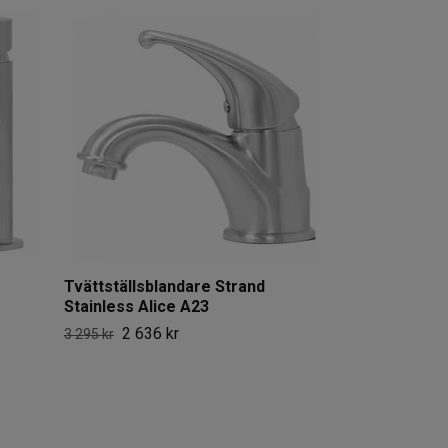
Tvättställsbl
075 Mässing
5 196 
6 495 kr
Tvättställsblandare Strand
Stainless Alice A23
2 636 kr
3 295 kr