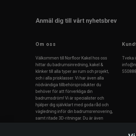
Anmäl dig till vårt nyhetsbrev
Om oss
Kund
Välkommen till Norfloor Kakel hos oss
Tveka i
hittar du badrumsinredning, kakel &
info@no
klinker till alla typer av rum och projekt,
550888
och i alla prisklasser. Vi har även alla
nödvändiga tillbehörsprodukter du
behöver för att förverkliga din
badrumsdröm! Vi är specialister och
hjälper dig självklart med goda råd och
vägledning inför din badrumsrenovering,
samt ritade 3D-ritningar. Du är även
välkommen till vår butik i Södertälje eller
till våra Butiker i Norge.