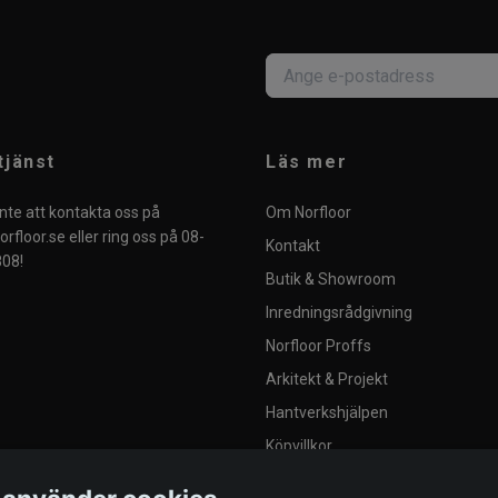
tjänst
Läs mer
nte att kontakta oss på
Om Norfloor
rfloor.se
eller ring oss på 08-
Kontakt
08!
Butik & Showroom
Inredningsrådgivning
Norfloor Proffs
Arkitekt & Projekt
Hantverkshjälpen
Köpvillkor
Integritetspolicy