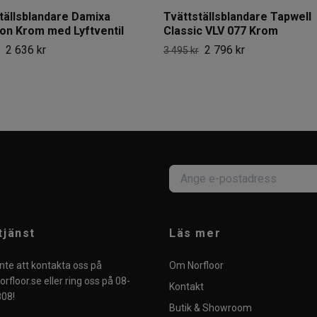
tällsblandare Damixa
Tvättställsblandare Tapwell
ion Krom med Lyftventil
Classic VLV 077 Krom
2 636 kr
2 796 kr
3 495 kr
tjänst
Läs mer
nte att kontakta oss på
Om Norfloor
rfloor.se
eller ring oss på 08-
Kontakt
08!
Butik & Showroom