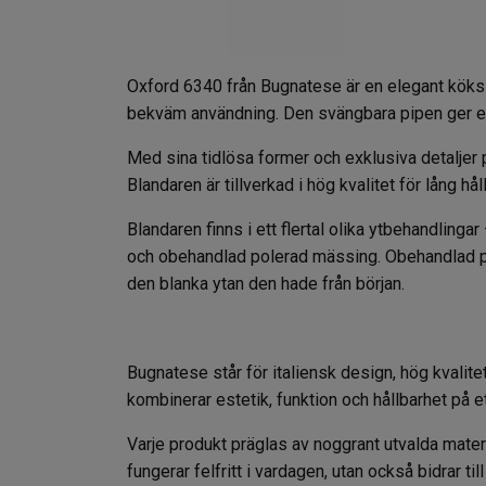
Oxford 6340 från
Bugnatese
är en elegant köks
bekväm användning. Den svängbara pipen ger ext
Med sina tidlösa former och exklusiva detaljer pa
Blandaren är tillverkad i hög kvalitet för lång hå
Blandaren finns i ett flertal olika ytbehandling
och obehandlad polerad mässing. Obehandlad pole
den blanka ytan den hade från början.
Bugnatese står för italiensk design, hög kvalite
kombinerar estetik, funktion och hållbarhet på et
Varje produkt präglas av noggrant utvalda mater
fungerar felfritt i vardagen, utan också bidrar 