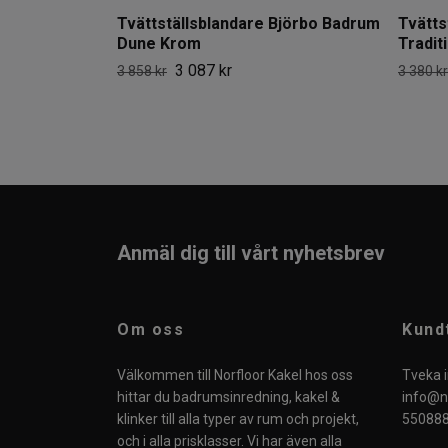
Tvättställsblandare Björbo Badrum
Tvätts
Dune Krom
Tradit
3 087 kr
3 858 kr
3 380 kr
Anmäl dig till vårt nyhetsbrev
Om oss
Kund
Välkommen till Norfloor Kakel hos oss
Tveka i
hittar du badrumsinredning, kakel &
info@no
klinker till alla typer av rum och projekt,
550888
och i alla prisklasser. Vi har även alla