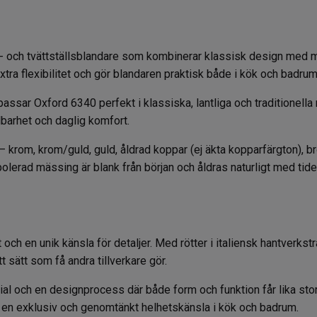
- och tvättställsblandare som kombinerar klassisk design med 
ra flexibilitet och gör blandaren praktisk både i kök och badrum
ssar Oxford 6340 perfekt i klassiska, lantliga och traditionella mi
llbarhet och daglig komfort.
ar – krom, krom/guld, guld, åldrad koppar (ej äkta kopparfärgton),
rad mässing är blank från början och åldras naturligt med tiden.
t och en unik känsla för detaljer. Med rötter i italiensk hantverk
t sätt som få andra tillverkare gör.
ial och en designprocess där både form och funktion får lika stor
till en exklusiv och genomtänkt helhetskänsla i kök och badrum.