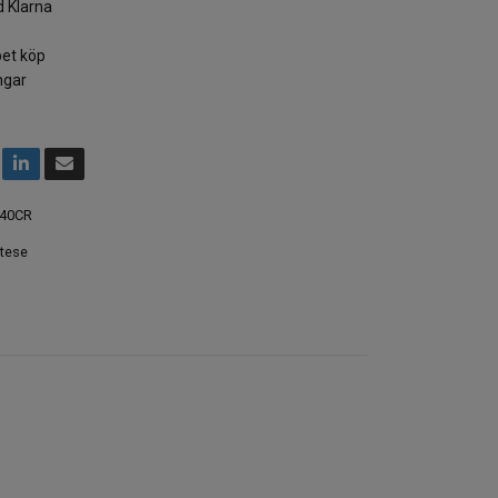
 Klarna
et köp
ngar
40CR
tese