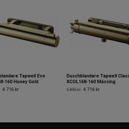
landare Tapwell Evo
Duschblandare Tapwell Clas
8-160 Honey Gold
XCOL168-160 Mässing
4 716 kr
4 716 kr
5 895 kr