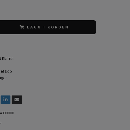
LÄGG I KORGEN
 Klarna
et köp
ngar
4030000
a