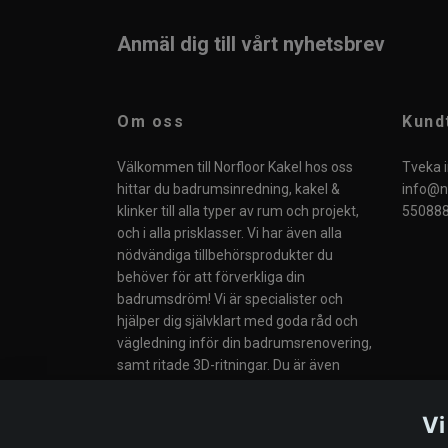
Anmäl dig till vårt nyhetsbrev
Om oss
Kund
Välkommen till Norfloor Kakel hos oss
Tveka i
hittar du badrumsinredning, kakel &
info@no
klinker till alla typer av rum och projekt,
550888
och i alla prisklasser. Vi har även alla
nödvändiga tillbehörsprodukter du
behöver för att förverkliga din
badrumsdröm! Vi är specialister och
hjälper dig självklart med goda råd och
vägledning inför din badrumsrenovering,
samt ritade 3D-ritningar. Du är även
välkommen till vår butik i Södertälje eller
till våra Butiker i Norge.
Vi