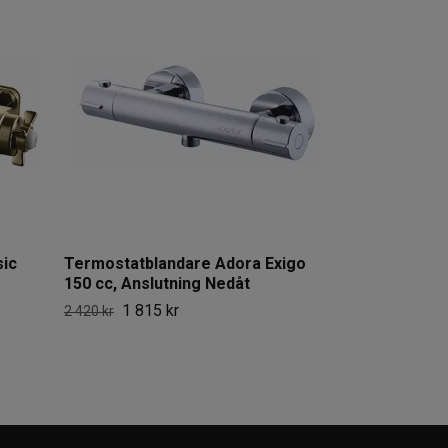
Termostatbla
160 cc, Anslu
1 913 
2 550 kr
sic
Termostatblandare Adora Exigo
150 cc, Anslutning Nedåt
1 815 kr
2 420 kr