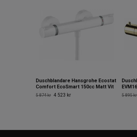
Duschblandare Hansgrohe Ecostat
Duschb
Comfort EcoSmart 150cc Matt Vit
EVM16
4 523 kr
5 874 kr
5 895 kr