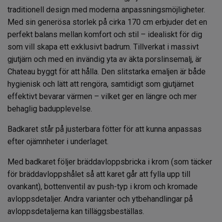
traditionell design med moderna anpassningsmöjligheter.
Med sin generösa storlek på cirka 170 cm erbjuder det en
perfekt balans mellan komfort och stil – idealiskt för dig
som vill skapa ett exklusivt badrum. Tillverkat i massivt
gjutjärn och med en invändig yta av äkta porslinsemalj, är
Chateau byggt för att hålla. Den slitstarka emaljen är både
hygienisk och lätt att rengöra, samtidigt som gjutjärnet
effektivt bevarar värmen – vilket ger en längre och mer
behaglig badupplevelse.
Badkaret står på justerbara fötter för att kunna anpassas
efter ojämnheter i underlaget.
Med badkaret följer bräddavloppsbricka i krom (som täcker
för bräddavloppshålet så att karet går att fylla upp till
ovankant), bottenventil av push-typ i krom och kromade
avloppsdetaljer. Andra varianter och ytbehandlingar på
avloppsdetaljerna kan tilläggsbeställas.