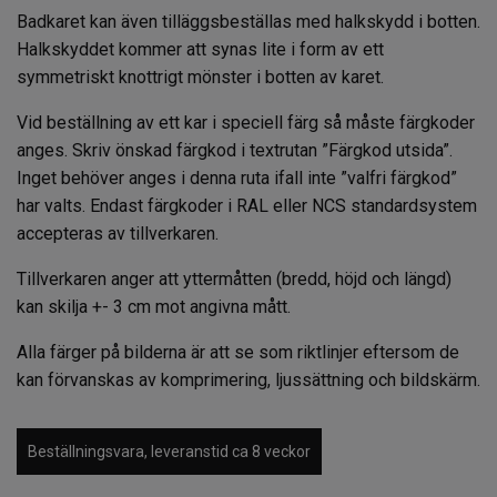
Badkaret kan även tilläggsbeställas med halkskydd i botten.
Halkskyddet kommer att synas lite i form av ett
symmetriskt knottrigt mönster i botten av karet.
Vid beställning av ett kar i speciell färg så måste färgkoder
anges. Skriv önskad färgkod i textrutan ”Färgkod utsida”.
Inget behöver anges i denna ruta ifall inte ”valfri färgkod”
har valts. Endast färgkoder i RAL eller NCS standardsystem
accepteras av tillverkaren.
Tillverkaren anger att yttermåtten (bredd, höjd och längd)
kan skilja +- 3 cm mot angivna mått.
Alla färger på bilderna är att se som riktlinjer eftersom de
kan förvanskas av komprimering, ljussättning och bildskärm.
Beställningsvara, leveranstid ca 8 veckor