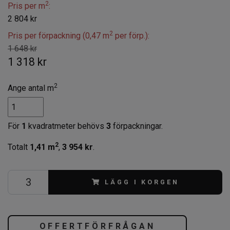
2
Pris per m
:
2 804 kr
2
Pris per förpackning (0,47 m
per förp.):
1 648 kr
1 318 kr
2
Ange antal m
För
1
kvadratmeter behövs
3
förpackningar.
2
Totalt
1,41
m
,
3 954 kr
.
LÄGG I KORGEN
OFFERTFÖRFRÅGAN